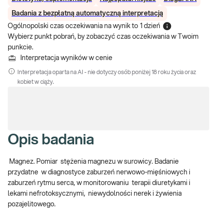
Badania z bezpłatną automatyczną interpretacją
Ogólnopolski czas oczekiwania na wynik
to
1 dzień
Wybierz punkt pobrań, by zobaczyć czas oczekiwania w Twoim
punkcie.
Interpretacja wyników w cenie
Interpretacja oparta na AI - nie dotyczy osób poniżej 18 roku życia oraz
kobiet w ciąży.
Opis badania
Magnez. Pomiar stężenia magnezu w surowicy. Badanie
przydatne w diagnostyce zaburzeń nerwowo-mięśniowych i
zaburzeń rytmu serca, w monitorowaniu terapii diuretykami i
lekami nefrotoksycznymi, niewydolności nerek i żywienia
pozajelitowego.