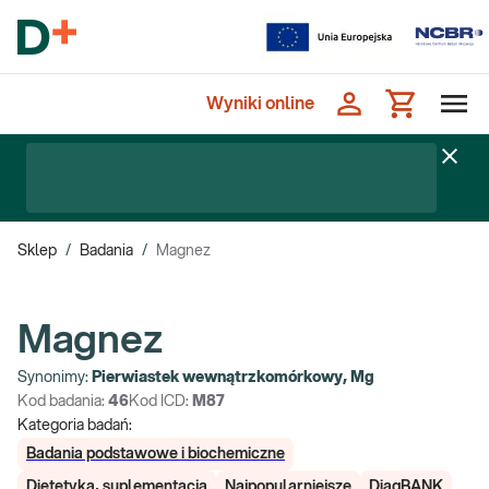
Wyniki online
Sklep
/
Badania
/
Magnez
Magnez
Synonimy:
Pierwiastek wewnątrzkomórkowy, Mg
Kod badania:
46
Kod ICD:
M87
Kategoria badań:
Badania podstawowe i biochemiczne
Dietetyka, suplementacja
Najpopularniejsze
DiagBANK