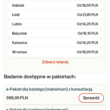
Gdańsk
Od
18,05 PLN
Łódź
Od
21,85 PLN
Lublin
Od
14,25 PLN
Białystok
Od
16,15 PLN
Katowice
Od
14,25 PLN
Wrocław
Od
18,05 PLN
Zobacz więcej
Badanie dostępne w pakietach:
e-Pakiet dla każdego (maksimum) z konsultacją
398,00 PLN
Sprawdź