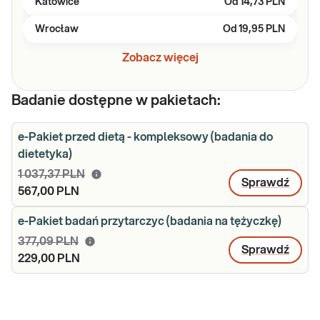
Katowice
Od
14,73 PLN
Wrocław
Od
19,95 PLN
Zobacz więcej
Badanie dostępne w pakietach:
e-Pakiet przed dietą - kompleksowy (badania do
dietetyka)
1 037,37 PLN
Sprawdź
567,00 PLN
e-Pakiet badań przytarczyc (badania na tężyczkę)
377,09 PLN
Sprawdź
229,00 PLN