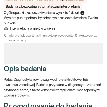
Badania z bezpłatną automatyczną interpretacją
Ogólnopolski czas oczekiwania na wynik
to
1 dzień
Wybierz punkt pobrań, by zobaczyć czas oczekiwania w Twoim
punkcie.
Interpretacja wyników w cenie
Interpretacja oparta na AI - nie dotyczy osób poniżej 18 roku życia oraz
kobiet w ciąży.
Opis badania
Potas. Diagnostyka równowagi wodno-elektrolitowej lub
kwasowo-zasadowej. Badanie przydatne w diagnostyce zaburzeń
czynności serca, a także w kontroli terapii lekami moczopędnymi
lub nasercowymi.
Przygotowanie do badania