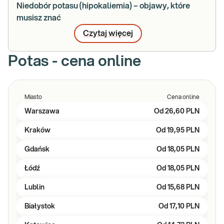
Niedobór potasu (hipokaliemia) – objawy, które
musisz znać
Czytaj więcej
Potas - cena online
Miasto
Cena online
Warszawa
Od
26,60 PLN
Kraków
Od
19,95 PLN
Gdańsk
Od
18,05 PLN
Łódź
Od
18,05 PLN
Lublin
Od
15,68 PLN
Białystok
Od
17,10 PLN