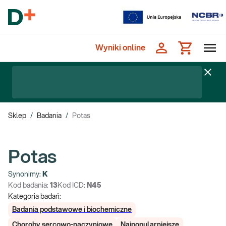
Wyniki online
Sklep
/
Badania
/
Potas
Potas
Synonimy:
K
Kod badania:
13
Kod ICD:
N45
Kategoria badań:
Badania podstawowe i biochemiczne
Choroby sercowo-naczyniowe
Najpopularniejsze