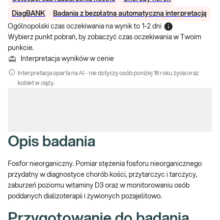
DiagBANK
Badania z bezpłatną automatyczną interpretacją
Ogólnopolski czas oczekiwania na wynik
to
1-2 dni
Wybierz punkt pobrań, by zobaczyć czas oczekiwania w Twoim
punkcie.
Interpretacja wyników w cenie
Interpretacja oparta na AI - nie dotyczy osób poniżej 18 roku życia oraz
kobiet w ciąży.
Opis badania
Fosfor nieorganiczny. Pomiar stężenia fosforu nieorganicznego
przydatny w diagnostyce chorób kości, przytarczyc i tarczycy,
zaburzeń poziomu witaminy D3 oraz w monitorowaniu osób
poddanych dializoterapii i żywionych pozajelitowo.
Przygotowanie do badania