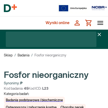
Wyniki online
Sklep
/
Badania
/
Fosfor nieorganiczny
Fosfor nieorganiczny
Synonimy:
P
Kod badania:
45
Kod ICD:
L23
Kategoria badań:
Badania podstawowe i biochemiczne
Osteoporoza i zaburzenia kostne
Choroby nerek