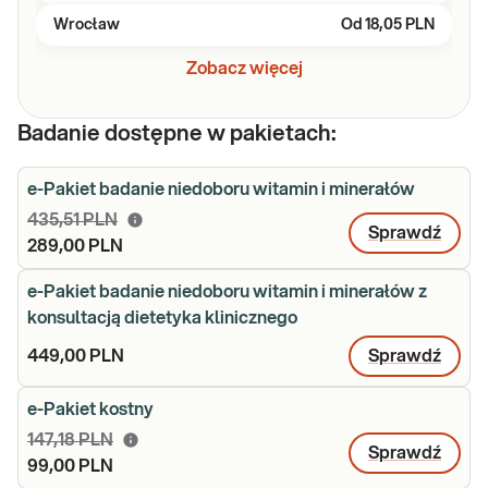
Wrocław
Od
18,05 PLN
Zobacz więcej
Badanie dostępne w pakietach:
e-Pakiet badanie niedoboru witamin i minerałów
435,51 PLN
Sprawdź
289,00 PLN
e-Pakiet badanie niedoboru witamin i minerałów z
konsultacją dietetyka klinicznego
449,00 PLN
Sprawdź
e-Pakiet kostny
147,18 PLN
Sprawdź
99,00 PLN