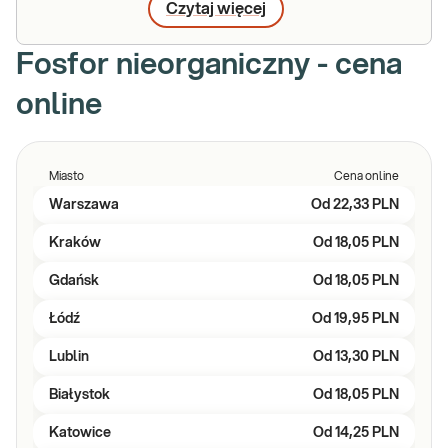
Czytaj więcej
Fosfor nieorganiczny - cena
online
Miasto
Cena online
Warszawa
Od
22,33 PLN
Kraków
Od
18,05 PLN
Gdańsk
Od
18,05 PLN
Łódź
Od
19,95 PLN
Lublin
Od
13,30 PLN
Białystok
Od
18,05 PLN
Katowice
Od
14,25 PLN