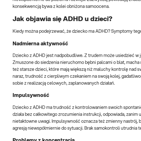
konsekwencją bywa z kolei obniżona samoocena.
Jak objawia się ADHD u dzieci?
Kiedy można podejrzewać, że dziecko ma ADHD? Symptomy tego zab
Nadmierna aktywność
Dziecko z ADHD jest nadpobudliwe. Z trudem może usiedzieć w jed
Zmuszone do siedzenia nieruchomo bębni palcami o blat, macha
też starsze dzieci, które mają większą niż maluchy kontrolę na
naraz, trudność z cierpliwym czekaniem na swoją kolej, gadatli
sobie z realizacją celowych, zaplanowanych działań.
Impulsywność
Dziecko z ADHD ma trudność z kontrolowaniem swoich spontanic
działa bez całkowitego zrozumienia instrukcji, odpowiada, zanim
nietaktowne uwagi. Impulsywność oznacza też zmienny nastrój, b
agresją niewspółmiernie do sytuacji. Brak samokontroli utrudnia
Problemy z koncentracją