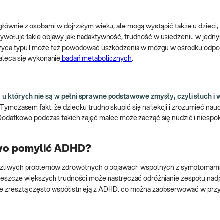
głównie z osobami w dojrzałym wieku, ale mogą wystąpić także u dzieci,
wywołuje takie objawy jak: nadaktywność, trudność w usiedzeniu w jedn
krzyca typu I może też powodować uszkodzenia w mózgu w ośrodku odp
aleca się wykonanie
badań metabolicznych
.
u których nie są w pełni sprawne podstawowe zmysły, czyli słuch i 
ymczasem fakt, że dziecku trudno skupić się na lekcji i zrozumieć nau
Dodatkowo podczas takich zajęć malec może zacząć się nudzić i niespok
two pomylić ADHD?
 możliwych problemów zdrowotnych o objawach wspólnych z symptomam
j. Jeszcze większych trudności może nastręczać odróżnianie zespołu na
e zresztą często współistnieją z ADHD, co można zaobserwować w przy