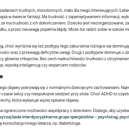
adaniach trudnych, monotonnych, mało dla niego interesujących. Łatw
pia w świecie fantazji. Ma trudność z zapamiętywaniem informacji, w
ia, że ma trudność z ich dokończeniem. Dziecko jest niezorganizowane, z
dku, a przez nieuwagę popełnia błędy. Może źle radzić sobie w szkole 
ą, choć wyróżnia się też podtypy tego zaburzenia różniące się dominuj
ści oraz z przewagą deficytów uwagi. Drugi z podtypów dominuje u dz
cy głównie chłopców. Bez cech nadruchliwości trudności z utrzymanie
p. wysoką inteligencją czy wsparciem rodziców.
e
jego objawy pokrywają się z normalnymi dziecięcymi zachowaniami. Na
 czasie lekcji czy niespokojnie siedzieć przy stole. Choć ADHD to częst
iechy, która wykazuje wyżej opisane objawy.
a ograniczone możliwości współpracy z dzieckiem. Dlatego, aby uzyska
yczaj bada interdyscyplinarna grupa specjalistów – psycholog, psych
 konsultacja innego lekarza, np. diabetologa.