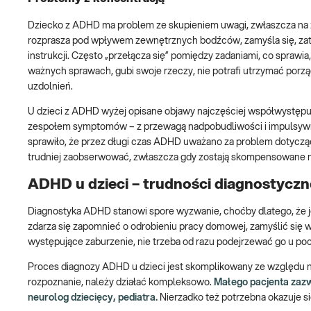
Dziecko z ADHD ma problem ze skupieniem uwagi, zwłaszcza na z
rozprasza pod wpływem zewnętrznych bodźców, zamyśla się, zata
instrukcji. Często „przełącza się” pomiędzy zadaniami, co spraw
ważnych sprawach, gubi swoje rzeczy, nie potrafi utrzymać porzą
uzdolnień.
U dzieci z ADHD wyżej opisane objawy najczęściej współwystępuj
zespołem symptomów – z przewagą nadpobudliwości i impulsywno
sprawiło, że przez długi czas ADHD uważano za problem dotyczą
trudniej zaobserwować, zwłaszcza gdy zostają skompensowane n
ADHD u dzieci – trudności diagnostyczn
Diagnostyka ADHD stanowi spore wyzwanie, choćby dlatego, że 
zdarza się zapomnieć o odrobieniu pracy domowej, zamyślić się w
występujące zaburzenie, nie trzeba od razu podejrzewać go u poc
Proces diagnozy ADHD u dzieci jest skomplikowany ze względu n
rozpoznanie, należy działać kompleksowo.
Małego pacjenta zazw
neurolog dziecięcy, pediatra.
Nierzadko też potrzebna okazuje się