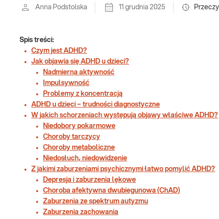
Anna Podstolska
11 grudnia 2025
Przeczy
Spis treści:
Czym jest ADHD?
Jak objawia się ADHD u dzieci?
Nadmierna aktywność
Impulsywność
Problemy z koncentracją
ADHD u dzieci – trudności diagnostyczne
W jakich schorzeniach występują objawy właściwe ADHD?
Niedobory pokarmowe
Choroby tarczycy
Choroby metaboliczne
Niedosłuch, niedowidzenie
Z jakimi zaburzeniami psychicznymi łatwo pomylić ADHD?
Depresja i zaburzenia lękowe
Choroba afektywna dwubiegunowa (ChAD)
Zaburzenia ze spektrum autyzmu
Zaburzenia zachowania