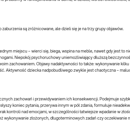
urzenia są zróżnicowane, ale dzieli się je na trzy grupy objawów.
nym miejscu – wierci się, biega, wspina na meble, nawet gdy jest to n
 nogami. Niepokój psychoruchowy uniemożliwiający dłuższą bezczynno
d swoim zachowaniem. Objawy nadaktywności to także: wykonywanie kilku
wość. Aktywność dziecka nadpobudliwego zwykle jest chaotyczna – maluc
znych zachowań i przewidywaniem ich konsekwencji. Podejmuje szybki
 usłyszy koniec pytania, przerywa innym w pół zdania, formułuje nieadek
rak kontroli nad emocjami, w szczególności łatwiejsze wpadanie w złoś
 też wykonywanie złożonych, długoterminowych zadań czy oczekiwanie na