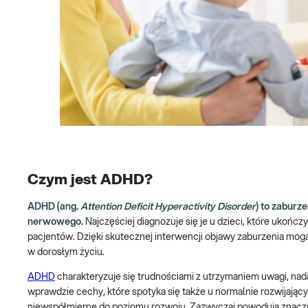
Czym jest ADHD?
ADHD (ang.
Attention Deficit Hyperactivity Disorder
) to zabur
nerwowego.
Najczęściej diagnozuje się je u dzieci, które ukoń
pacjentów. Dzięki skutecznej interwencji objawy zaburzenia mog
w dorosłym życiu.
ADHD
charakteryzuje się trudnościami z utrzymaniem uwagi, na
wprawdzie cechy, które spotyka się także u normalnie rozwijający
niewspółmierne do poziomu rozwoju. Zazwyczaj powodują znacz