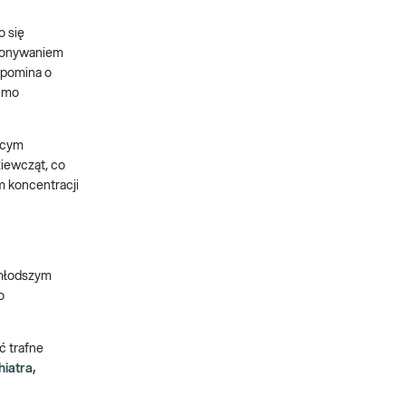
o się
ykonywaniem
apomina o
mimo
ącym
iewcząt, co
m koncentracji
jmłodszym
o
ć trafne
iatra,