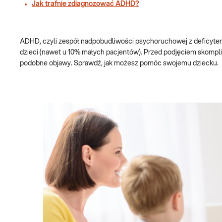
Jak trafnie zdiagnozować ADHD?
ADHD, czyli zespół nadpobudliwości psychoruchowej z deficytem
dzieci (nawet u 10% małych pacjentów). Przed podjęciem skompl
podobne objawy. Sprawdź, jak możesz pomóc swojemu dziecku.