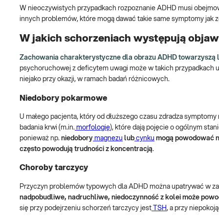
W nieoczywistych przypadkach rozpoznanie ADHD musi obejmowa
innych problemów, które mogą dawać takie same symptomy jak z
W jakich schorzeniach występują obj
Zachowania charakterystyczne dla obrazu ADHD towarzyszą
psychoruchowej z deficytem uwagi może w takich przypadkach u
niejako przy okazji, w ramach badań różnicowych.
Niedobory pokarmowe
U małego pacjenta, który od dłuższego czasu zdradza symptom
badania krwi (m.in.
morfologię
), które dają pojęcie o ogólnym st
ponieważ np.
niedobory
magnezu
lub
cynku
mogą powodować nad
często powodują trudności z koncentracją
.
Choroby tarczycy
Przyczyn problemów typowych dla ADHD można upatrywać w zab
nadpobudliwe, nadruchliwe, niedoczynność z kolei może powo
się przy podejrzeniu schorzeń tarczycy jest
TSH
, a przy niepoko