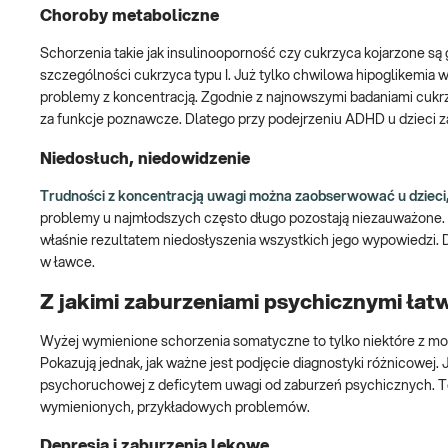
Choroby metaboliczne
Schorzenia takie jak insulinooporność czy cukrzyca kojarzone są 
szczególności cukrzyca typu I. Już tylko chwilowa hipoglikemia 
problemy z koncentracją. Zgodnie z najnowszymi badaniami cu
za funkcje poznawcze. Dlatego przy podejrzeniu ADHD u dzieci z
Niedosłuch, niedowidzenie
Trudności z koncentracją uwagi można zaobserwować u dzieci, 
problemy u najmłodszych często długo pozostają niezauważone. T
właśnie rezultatem niedosłyszenia wszystkich jego wypowiedzi. 
w ławce.
Z jakimi zaburzeniami psychicznymi ła
Wyżej wymienione schorzenia somatyczne to tylko niektóre z
Pokazują jednak, jak ważne jest podjęcie diagnostyki różnicowe
psychoruchowej z deficytem uwagi od zaburzeń psychicznych. T
wymienionych, przykładowych problemów.
Depresja i zaburzenia lękowe