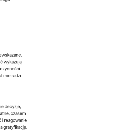
iewskazane.
ść wykazują
 czynności
h nie radzi
e decyzje,
watne, czasem
ć i reagowanie
 gratyfikację.