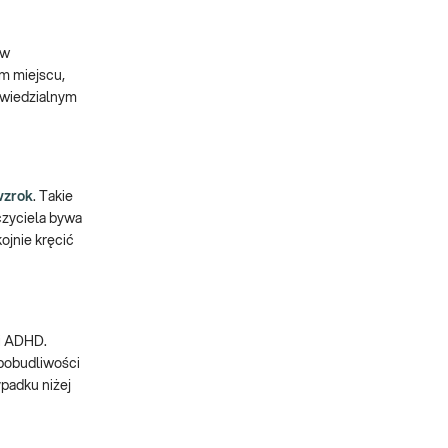
 w
ym miejscu,
owiedzialnym
wzrok
. Takie
czyciela bywa
ojnie kręcić
i ADHD.
dpobudliwości
padku niżej