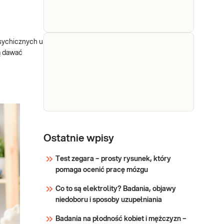
diagnozowania zaburzeń
gospodarki węglowodanowej,
w szczególności c
sychicznych u
Cynk,
Cynk ilościowo.
ą dawać
Oznaczenie cynku we krwi
ilościowo
przydatne w określaniu
deficytu cynku.
Sprawdź
Magnez
Magnez. Pomiar stężenia
magnezu w surowicy. Badanie
Ostatnie wpisy
przydatne w diagnostyce
zaburzeń nerwowo-mięśniowych
Test zegara – prosty rysunek, który
i zaburzeń rytmu serca, w
pomaga ocenić pracę mózgu
Sprawdź
monitorowaniu terapii
Co to są elektrolity? Badania, objawy
diuretykami i lekami
niedoboru i sposoby uzupełniania
nefrotoksycznymi,
niewydolności nerek i żywienia
Badania na płodność kobiet i mężczyzn –
pozajelitowego.