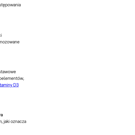
ystępowania
i
agnozowane
dstawowe
kroelementów,
taminy D3
wa
 jaki oznacza