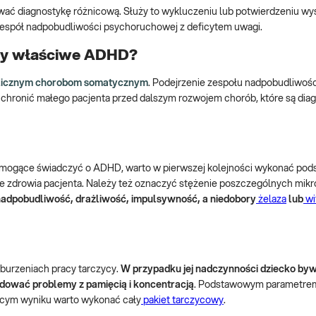
ć diagnostykę różnicową. Służy to wykluczeniu lub potwierdzeniu w
espół nadpobudliwości psychoruchowej z deficytem uwagi.
awy właściwe ADHD?
 licznym chorobom somatycznym
. Podejrzenie zespołu nadpobudliwośc
chronić małego pacjenta przed dalszym rozwojem chorób, które są di
y mogące świadczyć o ADHD, warto w pierwszej kolejności wykonać po
anie zdrowia pacjenta. Należy też oznaczyć stężenie poszczególnych mi
pobudliwość, drażliwość, impulsywność, a niedobory
żelaza
lub
wi
urzeniach pracy tarczycy.
W przypadku jej nadczynności dziecko by
dować problemy z pamięcią i koncentracją
. Podstawowym parametrem,
jącym wyniku warto wykonać cały
pakiet tarczycowy
.