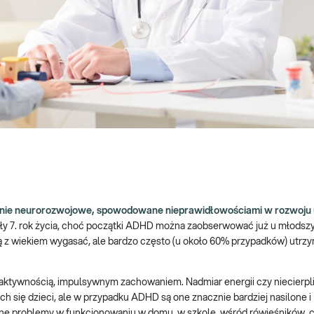
zenie neurorozwojowe, spowodowane nieprawidłowościami w rozwoju
czyły 7. rok życia, choć początki ADHD można zaobserwować już u młodsz
ą z wiekiem wygasać, ale bardzo często (u około 60% przypadków) utrzy
daktywnością, impulsywnym zachowaniem. Nadmiar energii czy niecierpl
ch się dzieci, ale w przypadku ADHD są one znacznie bardziej nasilone i
ne problemy w funkcjonowaniu w domu, w szkole, wśród rówieśników, 