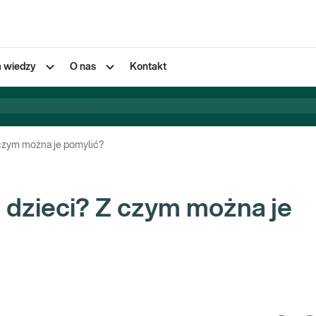
a wiedzy
O nas
Kontakt
czym można je pomylić?
dzieci? Z czym można je