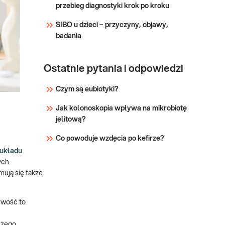
przebieg diagnostyki krok po kroku
SIBO u dzieci – przyczyny, objawy,
badania
Ostatnie pytania i odpowiedzi
Czym są eubiotyki?
Jak kolonoskopia wpływa na mikrobiotę
jelitową?
Co powoduje wzdęcia po kefirze?
 układu
ych
mują się także
iwość to
czego