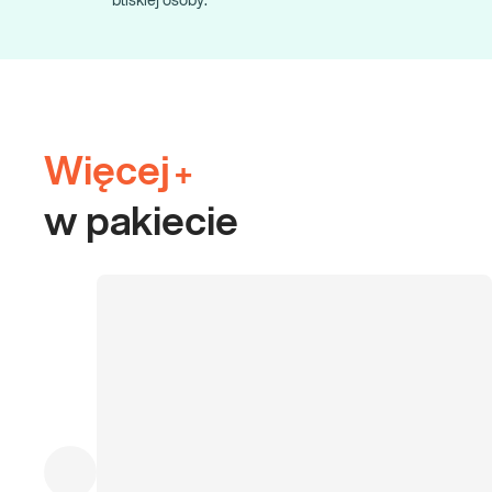
bliskiej osoby.
Więcej
+
w pakiecie