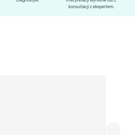
Diagnostyki.
interpretacji wyników lub z
konsultacji z ekspertem.