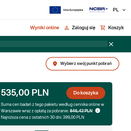
PL
Wyniki online
Zaloguj się
Koszyk
Wybierz swój punkt pobrań
535,00 PLN
Do koszyka
Suma cen badań z tego pakietu według cennika online w
Warszawie wraz z opłatą za pobranie:
846,42 PLN
Najniższa cena z ostatnich 30 dni:
399,00 PLN