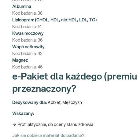
Kod badania:
20
Albumina
Kod badania:
38
Lipidogram (CHOL, HDL, nie-HDL, LDL, TG)
Kod badania:
14
Kwas moczowy
Kod badania:
36
Wapń całkowity
Kod badania:
42
Magnez
Kod badania:
46
e-Pakiet dla każdego (premiu
przeznaczony?
Dedykowany dla:
Kobiet, Mężczyzn
Wskazany:
→ Profilaktycznie, do oceny stanu zdrowia
Jak się pobiera materiał do badania?