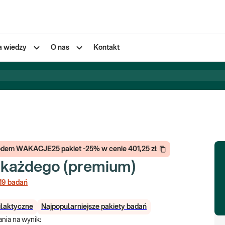
a wiedzy
O nas
Kontakt
 kodem WAKACJE25 pakiet -25% w cenie 401,25 zł
a każdego (premium)
19
badań
ilaktyczne
Najpopularniejsze pakiety badań
nia na wynik
: