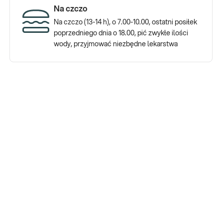
Na czczo
 witamina D metabolit 25(OH).
Na czczo (13-14 h), o 7.00-10.00, ostatni posiłek
ości przypadłości pozwalają na bardzo wczesne wykrycie
poprzedniego dnia o 18.00, pić zwykłe ilości
ochę większej dawki ruchu, przemyślanego podejścia do sposobu
wody, przyjmować niezbędne lekarstwa
terapii. Profilaktyczne wykonywanie badań laboratoryjnych pozwala
ożliwia zadbanie o siebie w taki sposób, aby choroba nie była
ych w pakiecie badań premium
ą kondycję organizmu oraz wnosi wiele istotnych informacji na
yną anemii oraz etiologii toczących się infekcji. Pozwala także na
o lub zaburzeń odporności.
rfologii krwi. Na podstawie ich stężenia ustalana jest przyczyna
(niedobór witamin z grupy B). Niedobór witaminy B12 odpowiedzialny
żenie ferrytyny pozwala na wnioskowanie o stanie zmagazynowanego
j fazy, co oznacza, że wzrasta w przebiegu stanów zapalnych.
 zapalny. Umożliwia różnicowanie przyczyn stanu zapalnego w
każenia bakteryjnego, którego leczenie zwykle wiąże się z
ażeń wirusowych nie obserwuje się wzrostu stężenia CRP lub jest