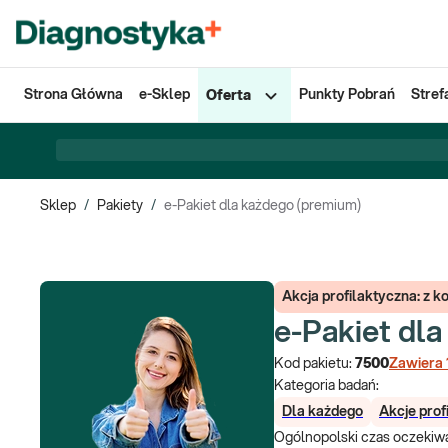
Strona Główna
e-Sklep
Punkty Pobrań
Stref
Oferta
Sklep
/
Pakiety
/
e-Pakiet dla każdego (premium)
Akcja profilaktyczna: z
e-Pakiet dl
Kod pakietu:
7500
Zawiera
Kategoria badań:
Dla każdego
Akcje prof
Ogólnopolski czas oczekiwa