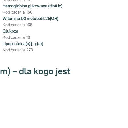
Kod badania:
141
Hemoglobina glikowana (HbA1c)
Kod badania:
150
Witamina D3 metabolit 25(OH)
Kod badania:
168
Glukoza
Kod badania:
10
Lipoproteina(a) [Lp(a)]
Kod badania:
273
m) – dla kogo jest