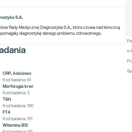
ostyka S.A.
istów Rady Medycznej Diagnostyka S.A., która czuwa nad kliniczną
 wspomagały diagnostykę danego problemu zdrowotnego.
Pa
adania
e-
Pr
Sp
CRP, ilościowo
Kod badania:
61
Morfologia krwi
Kod badania:
3
TSH
Kod badania:
100
FT4
Kod badania:
101
Witamina B12