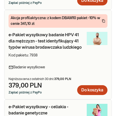
Do koszyka
Zapłać później z PayPo
Akcja profilaktyczna: z kodem DBAM10 pakiet -10% w
cenie 341,10 zł
e-Pakiet wysyłkowy badanie HPV 41
dla mężczyzn - test identyfikujący 41
typów wirusa brodawczaka ludzkiego
Kod pakietu:
7938
Badanie wysyłkowe
Najniższa cena z ostatnich 30 dni:
379,00 PLN
379,00 PLN
Do koszyka
Zapłać później z PayPo
e-Pakiet wysyłkowy - celiakia -
badanie genetyczne