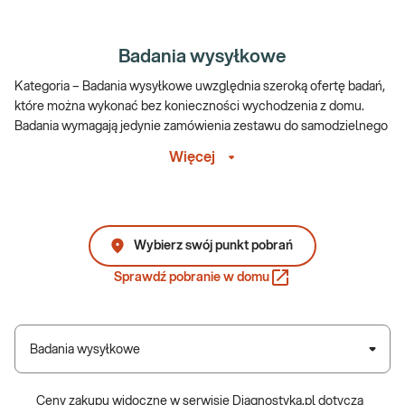
Badania wysyłkowe
Kategoria – Badania wysyłkowe uwzględnia szeroką ofertę badań,
które można wykonać bez konieczności wychodzenia z domu.
Badania wymagają jedynie zamówienia zestawu do samodzielnego
pobrania materiału, materiał odsyła się za pośrednictwem kuriera, a
Więcej
wyniki odbiera online.
Badania wysyłkowe – z korzyścią dla
pacjenta
Wybierz swój punkt pobrań
Badania wysyłkowe to wygoda i oszczędność czasu
Sprawdź pobranie w domu
Pacjent nie musi umawiać się na pobranie materiału w punkcie,
stać w kolejce ani dopasowywać terminu do godzin pracy
placówki – cały proces może odbyć się w domu. To szczególnie
Badania wysyłkowe
korzystne dla osób zapracowanych, opiekujących się dziećmi,
osób mieszkających w mniejszych miejscowościach lub z
ograniczoną mobilnością.
Ceny zakupu widoczne w serwisie Diagnostyka.pl dotyczą