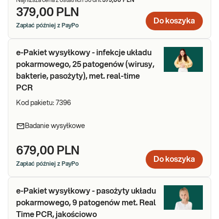
Najniższa cena z ostatnich 30 dni:
379,00 PLN
379,00 PLN
Do koszyka
Zapłać później z PayPo
e-Pakiet wysyłkowy - infekcje układu
pokarmowego, 25 patogenów (wirusy,
bakterie, pasożyty), met. real-time
PCR
Kod pakietu:
7396
Badanie wysyłkowe
679,00 PLN
Do koszyka
Zapłać później z PayPo
e-Pakiet wysyłkowy - pasożyty układu
pokarmowego, 9 patogenów met. Real
Time PCR, jakościowo