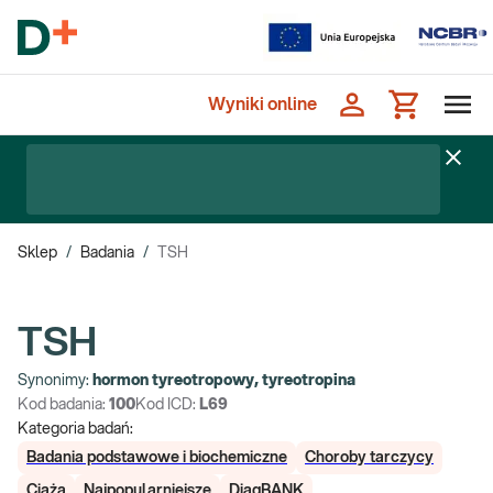
Wyniki online
Sklep
/
Badania
/
TSH
TSH
Synonimy:
hormon tyreotropowy, tyreotropina
Kod badania:
100
Kod ICD:
L69
Kategoria badań:
Badania podstawowe i biochemiczne
Choroby tarczycy
Ciąża
Najpopularniejsze
DiagBANK