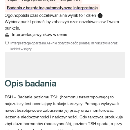
Badania z bezpłatną automatyczną interpretacją
Ogólnopolski czas oczekiwania na wynik
to
1 dzień
Wybierz punkt pobrań, by zobaczyć czas oczekiwania w Twoim
punkcie.
Interpretacja wyników w cenie
Interpretacja oparta na AI - nie dotyczy osób poniżej 18 roku życia oraz
kobiet w ciąży.
Opis badania
TSH
– Badanie poziomu TSH (hormonu tyreotropowego) to
najczulszy test oceniający funkcję tarczycy. Pomaga wykrywać
nawet bezobjawowe zaburzenia jej pracy oraz monitorować
leczenie niedoczynności i nadczynności. Gdy tarczyca produkuje
zbyt dużo hormonów (nadczynność), poziom TSH spada, a przy