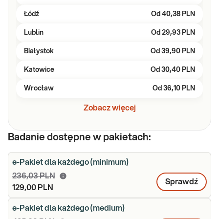
Łódź
Od
40,38 PLN
Lublin
Od
29,93 PLN
Białystok
Od
39,90 PLN
Katowice
Od
30,40 PLN
Wrocław
Od
36,10 PLN
Zobacz więcej
Badanie dostępne w pakietach:
e-Pakiet dla każdego (minimum)
236,03 PLN
Sprawdź
129,00 PLN
e-Pakiet dla każdego (medium)