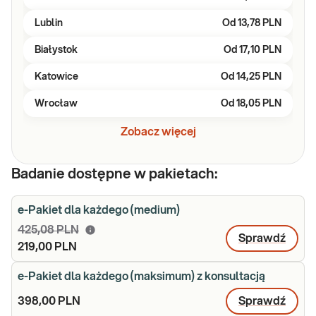
Lublin
Od
13,78 PLN
Białystok
Od
17,10 PLN
Katowice
Od
14,25 PLN
Wrocław
Od
18,05 PLN
Zobacz więcej
Badanie dostępne w pakietach:
e-Pakiet dla każdego (medium)
425,08 PLN
Sprawdź
219,00 PLN
e-Pakiet dla każdego (maksimum) z konsultacją
398,00 PLN
Sprawdź