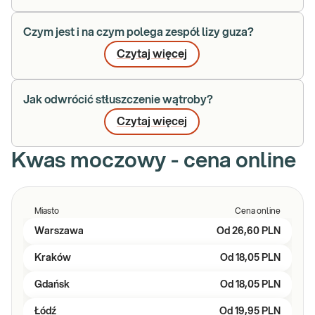
Czym jest i na czym polega zespół lizy guza?
Czytaj więcej
Jak odwrócić stłuszczenie wątroby?
Czytaj więcej
Kwas moczowy - cena online
Miasto
Cena online
Warszawa
Od
26,60 PLN
Kraków
Od
18,05 PLN
Gdańsk
Od
18,05 PLN
Łódź
Od
19,95 PLN