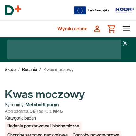
Wyniki online
Sklep
/
Badania
/
Kwas moczowy
Kwas moczowy
Synonimy:
Metabolit puryn
Kod badania:
36
Kod ICD:
M45
Kategoria badań:
Badania podstawowe i biochemiczne
Choroby sercowo-naczyniowe
Choroby nowotworowe