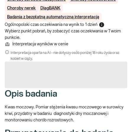
Choroby nerek
DiagBANK
Badania z bezpłatną automatyczną interpretacją
Ogólnopolski czas oczekiwania na wynik
to
1 dzień
Wybierz punkt pobrań, by zobaczyć czas oczekiwania w Twoim
punkcie.
Interpretacja wyników w cenie
Interpretacja oparta na AI - nie dotyczy osób poniżej 18 roku życia oraz
kobiet w ciąży.
Opis badania
Kwas moczowy. Pomiar stężenia kwasu moczowego w surowicy
krwi, przydatny w badaniu diagnostyki dny moczanowej i
monitorowaniu chorób rozrostowych.