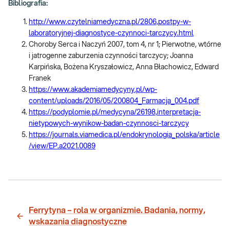
Bibliografia:
http://www.czytelniamedyczna.pl/2806,postpy-w-
laboratoryjnej-diagnostyce-czynnoci-tarczycy.html
Choroby Serca i Naczyń 2007, tom 4, nr 1; Pierwotne, wtórne
i jatrogenne zaburzenia czynności tarczycy; Joanna
Karpińska, Bożena Kryszałowicz, Anna Błachowicz, Edward
Franek
https://www.akademiamedycyny.pl/wp-
content/uploads/2016/05/200804_Farmacja_004.pdf
https://podyplomie.pl/medycyna/26198,interpretacja-
nietypowych-wynikow-badan-czynnosci-tarczycy
https://journals.viamedica.pl/endokrynologia_polska/article
/view/EP.a2021.0089
Ferrytyna – rola w organizmie. Badania, normy,
wskazania diagnostyczne