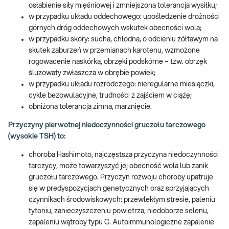
osłabienie siły mięśniowej i zmniejszona tolerancja wysiłku;
w przypadku układu oddechowego: upośledzenie drożności
górnych dróg oddechowych wskutek obecności wola;
w przypadku skóry: sucha, chłodna, o odcieniu żółtawym na
skutek zaburzeń w przemianach karotenu, wzmożone
rogowacenie naskórka, obrzęki podskórne – tzw. obrzęk
śluzowaty zwłaszcza w obrębie powiek;
w przypadku układu rozrodczego: nieregularne miesiączki,
cykle bezowulacyjne, trudności z zajściem w ciążę;
obniżona tolerancja zimna, marznięcie.
Przyczyny pierwotnej niedoczynności gruczołu tarczowego
(wysokie TSH) to:
choroba Hashimoto, najczęstsza przyczyna niedoczynności
tarczycy, może towarzyszyć jej obecność wola lub zanik
gruczołu tarczowego. Przyczyn rozwoju choroby upatruje
się w predyspozycjach genetycznych oraz sprzyjających
czynnikach środowiskowych: przewlekłym stresie, paleniu
tytoniu, zanieczyszczeniu powietrza, niedoborze selenu,
zapaleniu wątroby typu C. Autoimmunologiczne zapalenie