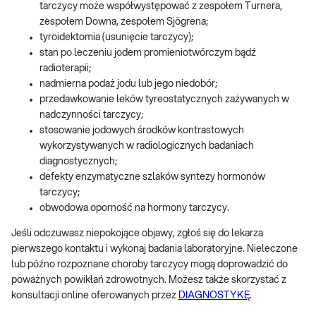
tarczycy może współwystępować z zespołem Turnera,
zespołem Downa, zespołem Sjögrena;
tyroidektomia (usunięcie tarczycy);
stan po leczeniu jodem promieniotwórczym bądź
radioterapii;
nadmierna podaż jodu lub jego niedobór;
przedawkowanie leków tyreostatycznych zażywanych w
nadczynności tarczycy;
stosowanie jodowych środków kontrastowych
wykorzystywanych w radiologicznych badaniach
diagnostycznych;
defekty enzymatyczne szlaków syntezy hormonów
tarczycy;
obwodowa oporność na hormony tarczycy.
Jeśli odczuwasz niepokojące objawy, zgłoś się do lekarza
pierwszego kontaktu i wykonaj badania laboratoryjne. Nieleczone
lub późno rozpoznane choroby tarczycy mogą doprowadzić do
poważnych powikłań zdrowotnych. Możesz także skorzystać z
konsultacji online oferowanych przez
DIAGNOSTYKĘ
.