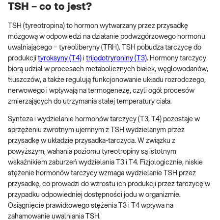
TSH – co to jest?
TSH (tyreotropina) to hormon wytwarzany przez przysadkę
mózgową w odpowiedzi na działanie pod­wzgó­rzo­wego hor­monu
uwal­nia­ją­cego − tyreoliberyny (TRH). TSH pobudza tarczycę do
produkcji
ty­rok­sy­ny (T4)
i
trijodotryroniny (T3)
. Hormony tarczycy
biorą udział w procesach metabolicznych białek, węglowodanów,
tłuszczów, a także regulują funkcjonowanie układu rozrodczego,
nerwowego i wpływają na termogenezę, czyli ogół procesów
zmierzających do utrzymania stałej temperatury ciała.
Synteza i wydzielanie hormonów tarczycy (T3, T4) pozostaje w
sprzężeniu zwrotnym ujemnym z TSH wydzielanym przez
przysadkę w układzie przysadka-tarczyca. W związku z
powyższym, wahania poziomu tyreotropiny są istotnym
wskaźnikiem zaburzeń wydzielania T3 i T4. Fizjologicznie, niskie
stężenie hormonów tarczycy wzmaga wydzielanie TSH przez
przysadkę, co prowadzi do wzrostu ich produkcji przez tarczycę w
przypadku odpowiedniej dostępności jodu w organizmie.
Osiągnięcie prawidłowego stężenia T3 i T4 wpływa na
zahamowanie uwalniania TSH.