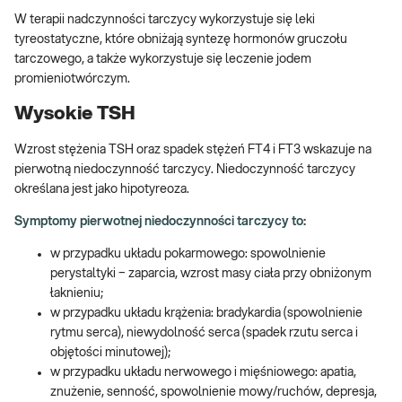
W terapii nadczynności tarczycy wykorzystuje się leki
tyreostatyczne, które obniżają syntezę hormonów gruczołu
tarczowego, a także wykorzystuje się leczenie jodem
promieniotwórczym.
Wysokie TSH
Wzrost stężenia TSH oraz spadek stężeń FT4 i FT3 wskazuje na
pierwotną niedoczynność tarczycy. Niedoczynność tarczycy
określana jest jako hipotyreoza.
Symptomy pierwotnej niedoczynności tarczycy to:
w przypadku układu pokarmowego: spowolnienie
perystaltyki − zaparcia, wzrost masy ciała przy obniżonym
łaknieniu;
w przypadku układu krążenia: bradykardia (spowolnienie
rytmu serca), niewydolność serca (spadek rzutu serca i
objętości minutowej);
w przypadku układu nerwowego i mięśniowego: apatia,
znużenie, senność, spowolnienie mowy/ruchów, depresja,