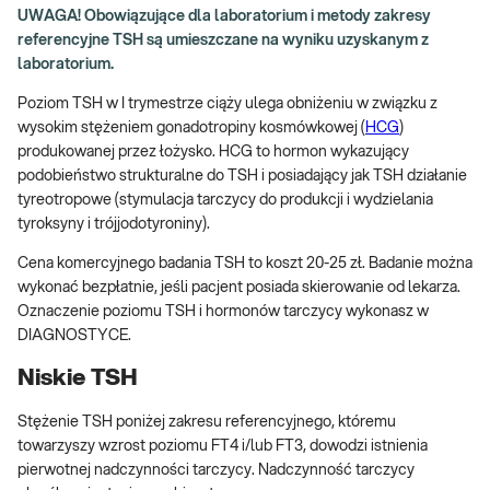
UWAGA! Obowiązujące dla laboratorium i metody zakresy
referencyjne TSH są umieszczane na wyniku uzyskanym z
laboratorium.
Poziom TSH w I trymestrze ciąży ulega obniżeniu w związku z
wysokim stężeniem gonadotropiny kosmówkowej (
HCG
)
produkowanej przez łożysko. HCG to hormon wykazujący
podobieństwo strukturalne do TSH i posiadający jak TSH działanie
tyreotropowe (stymulacja tarczycy do produkcji i wydzielania
tyroksyny i trójjodotyroniny).
Cena komercyjnego badania TSH to koszt 20-25 zł. Badanie można
wykonać bezpłatnie, jeśli pacjent posiada skierowanie od lekarza.
Oznaczenie poziomu TSH i hormonów tarczycy wykonasz w
DIAGNOSTYCE.
Niskie TSH
Stężenie TSH poniżej zakresu referencyjnego, któremu
towarzyszy wzrost poziomu FT4 i/lub FT3, dowodzi istnienia
pierwotnej nadczynności tarczycy. Nadczynność tarczycy