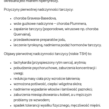
określana jest mianem hipertyreozy.
Przyczyny pierwotnej nadczynności tarczycy:
choroba Gravesa-Basedova,
wole guzkowe nadczynne − choroba Plummera,
zapalenie tarczycy (poporodowe, wirusowe np. choroba
Quervaina),
przedawkowanie preparatów jodu,
leczenie tyroksyną, nadmierna podaż hormonów tarczycy.
Objawy pierwotnej nadczynności tarczycy (niskie TSH) to:
tachykardia (przyspieszony rytm serca), arytmia;
pobudzenie psychoruchowe, zaburzenia koncentracji i
uwagi;
redukcja masy ciała przy wzroście łaknienia;
wzmożona potliwość, ciepła i wilgotna skóra;
nadmierne wypadanie włosów i łamliwość paznokci;
zaburzenia miesiączkowania u kobiet, a u mężczyzn
problemy ze wzwodem;
spadek tolerancji wysiłku fizycznego, męczliwość mięśni.