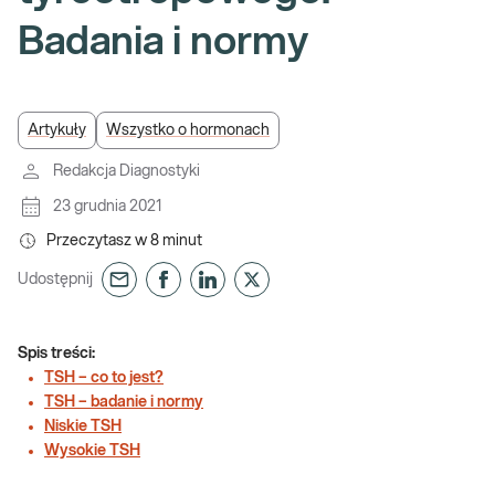
Badania i normy
Artykuły
Wszystko o hormonach
Redakcja Diagnostyki
23 grudnia 2021
Przeczytasz w
8
minut
Udostępnij
Spis treści:
TSH – co to jest?
TSH – badanie i normy
Niskie TSH
Wysokie TSH