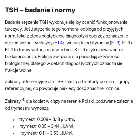
TSH – badanie i normy
Badanie stężenie TSH wykonuje się, by ocenić funkcjonowanie
tarczycy. Jeśli stężenie tego hormonu odbiega od przyjętych
norm, lekarz zleca pogłębienie diagnostyki poprzez oznaczenie
stężeń wolnej tyroksyny (
FT4
) i wolnej trijodotyroniny (
FT3
). FT3 i
FT4 to formy wolne, odpowiednio T3 i T4 czyli niezwiązane z
białkami osocza. Frakcje związane nie posiadają aktywności
biologicznej, dlatego w celach diagnostycznych oznacza się
frakcje wolne.
Zakresy referencyjne dla TSH zależą od metody pomiaru i grupy
referencyjnej, co powoduje niekiedy dość znaczne różnice.
[4]
Zakresy
dla kobiet w ciąży na terenie Polski, podawane zależnie
od trymestru wynoszą:
I trymestr 0,009 – 3,18 μIU/ml,
II trymestr 0,05 – 3,44 μIU/ml,
III trymestr 0,11 – 3,53 μIU/ml.