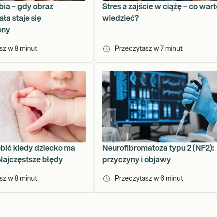
ia – gdy obraz
Stres a zajście w ciążę – co wart
ła staje się
wiedzieć?
ony
asz w
8
minut
Przeczytasz w
7
minut
obić kiedy dziecko ma
Neurofibromatoza typu 2 (NF2):
ajczęstsze błędy
przyczyny i objawy
asz w
8
minut
Przeczytasz w
6
minut