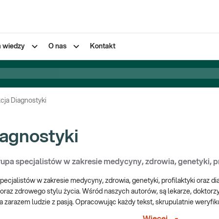
a wiedzy
O nas
Kontakt
cja Diagnostyki
agnostyki
upa specjalistów w zakresie medycyny, zdrowia, genetyki, pro
pecjalistów w zakresie medycyny, zdrowia, genetyki, profilaktyki oraz di
raz zdrowego stylu życia. Wśród naszych autorów, są lekarze, doktorzy 
 zarazem ludzie z pasją. Opracowując każdy tekst, skrupulatnie weryfik
 zawsze aktualne. Chcemy być Twoim wsparciem i rzetelnym źródłem wi