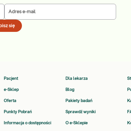
Adres e-mail
isz się
Pacjent
Dla lekarza
S
e-Sklep
Blog
P
Oferta
Pakiety badań
K
Punkty Pobrań
Sprawdź wyniki
F
Informacja o dostępności
O e-Sklepie
K