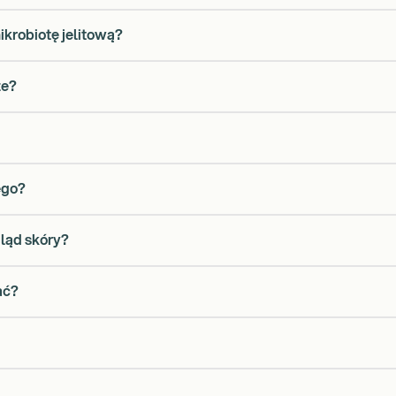
krobiotę jelitową?
ze?
ego?
ląd skóry?
ać?