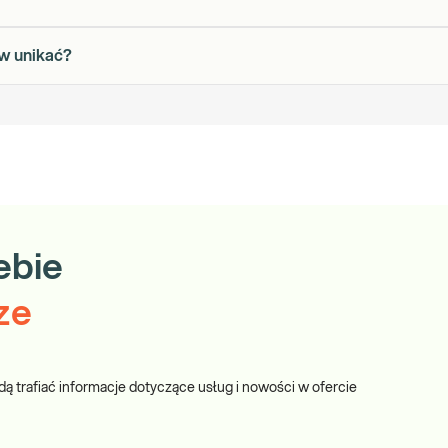
ów unikać?
ebie
ze
dą trafiać informacje dotyczące usług i nowości w ofercie