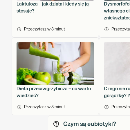
Laktuloza – jak działa i kiedy się ją
Dysmorfofob
stosuje?
własnego cia
zniekształc
Przeczytasz w
8
minut
Przeczyt
Dieta przeciwgrzybicza – co warto
Czego nie r
wiedzieć?
gorączkę? N
Przeczytasz w
8
minut
Przeczyt
Czym są eubiotyki?