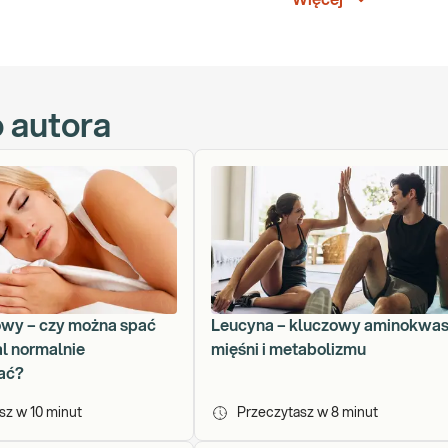
Więcej
pacjentów. Wiosną przeczytasz tu o alergiach, a zimą zaznajomimy Cię
ze był na bieżąco.
o autora
owy – czy można spać
Leucyna – kluczowy aminokwas
al normalnie
mięśni i metabolizmu
ać?
asz w
10
minut
Przeczytasz w
8
minut