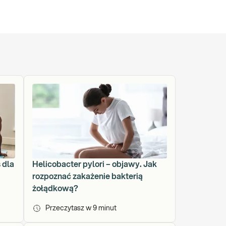
 z panującymi wirusami. Zachęcamy Cię więc do dołączenia do
 dla
Helicobacter pylori – objawy. Jak
rozpoznać zakażenie bakterią
żołądkową?
Przeczytasz w
9
minut