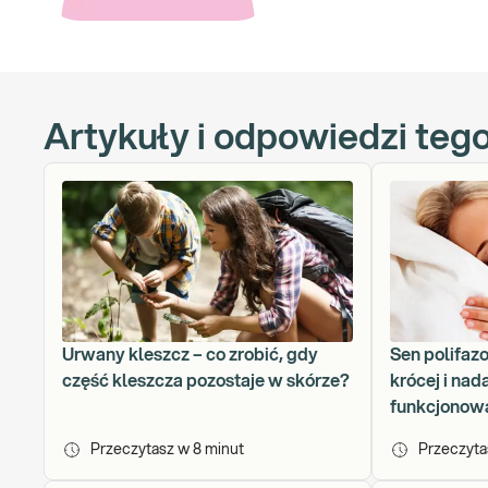
się w się w sezonowe problemy 
naszego newslettera, abyś zaws
Artykuły i odpowiedzi teg
Urwany kleszcz – co zrobić, gdy
Sen polifaz
część kleszcza pozostaje w skórze?
krócej i nad
funkcjonow
Przeczytasz w
8
minut
Przeczyt