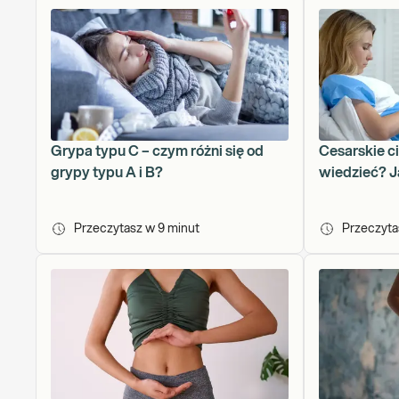
Grypa typu C – czym różni się od
Cesarskie ci
grypy typu A i B?
wiedzieć? J
Przeczytasz w
9
minut
Przeczyt