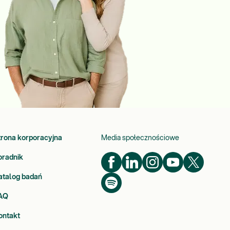
trona korporacyjna
Media społecznościowe
oradnik
atalog badań
AQ
ontakt