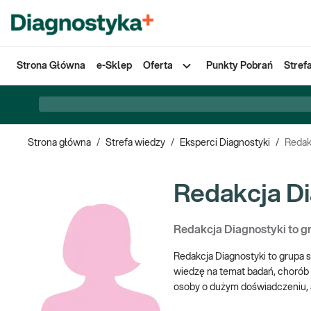
Strona Główna
e-Sklep
Oferta
Punkty Pobrań
Stref
Strona główna
/
Strefa wiedzy
/
Eksperci Diagnostyki
/
Redak
Redakcja Di
Redakcja Diagnostyki to gr
Redakcja Diagnostyki to grupa s
wiedzę na temat badań, chorób o
osoby o dużym doświadczeniu, a
czytasz na naszym blogu, było