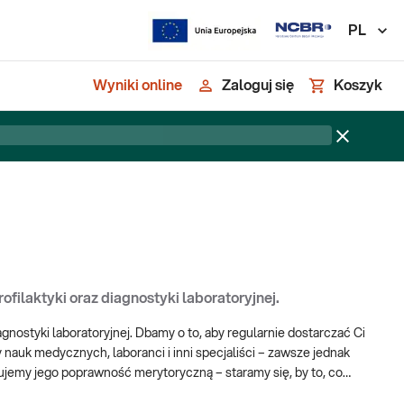
PL
Wyniki online
Zaloguj się
Koszyk
filaktyki oraz diagnostyki laboratoryjnej.
agnostyki laboratoryjnej. Dbamy o to, aby regularnie dostarczać Ci
nauk medycznych, laboranci i inni specjaliści – zawsze jednak
ujemy jego poprawność merytoryczną – staramy się, by to, co
edzy. Szukamy tematów, które mogą Cię zainteresować i wpisują