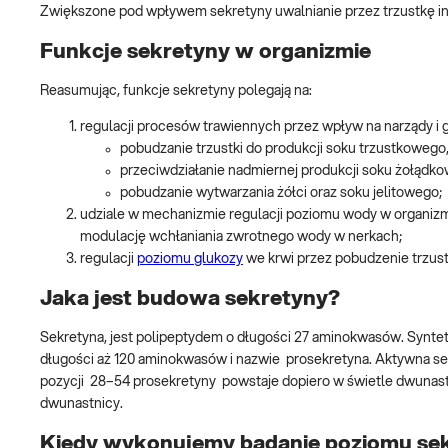
Zwiększone pod wpływem sekretyny uwalnianie przez trzustkę ins
Funkcje sekretyny w organizmie
Reasumując, funkcje sekretyny polegają na:
regulacji procesów trawiennych przez wpływ na narządy i
pobudzanie trzustki do produkcji soku trzustkowego
przeciwdziałanie nadmiernej produkcji soku żołądko
pobudzanie wytwarzania żółci oraz soku jelitowego;
udziale w mechanizmie regulacji poziomu wody w organizmie
modulację wchłaniania zwrotnego wody w nerkach;
regulacji
poziomu glukozy
we krwi przez pobudzenie trzustk
Jaka jest budowa sekretyny?
Sekretyna, jest polipeptydem o długości 27 aminokwasów. Syntet
długości aż 120 aminokwasów i nazwie prosekretyna. Aktywna se
pozycji 28–54 prosekretyny powstaje dopiero w świetle dwunast
dwunastnicy.
Kiedy wykonujemy badanie poziomu se