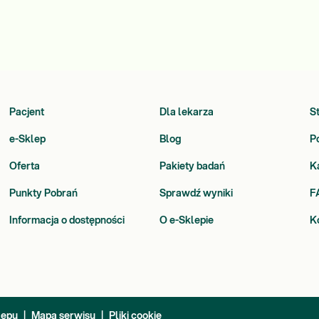
Pacjent
Dla lekarza
S
e-Sklep
Blog
P
Oferta
Pakiety badań
K
Punkty Pobrań
Sprawdź wyniki
F
Informacja o dostępności
O e-Sklepie
K
lepu
|
Mapa serwisu
|
Pliki cookie