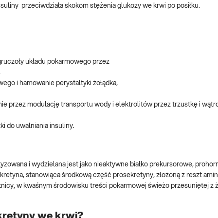
uliny przeciwdziała skokom stężenia glukozy we krwi po posiłku.
 gruczoły układu pokarmowego przez
,
wego i hamowanie perystaltyki żołądka,
 przez modulację transportu wody i elektrolitów przez trzustkę i wątr
i do uwalniania insuliny.
yzowana i wydzielana jest jako nieaktywne białko prekursorowe, proho
kretyna, stanowiąca środkową część prosekretyny, złożoną z reszt am
nicy, w kwaśnym środowisku treści pokarmowej świeżo przesuniętej z 
kretyny we krwi?