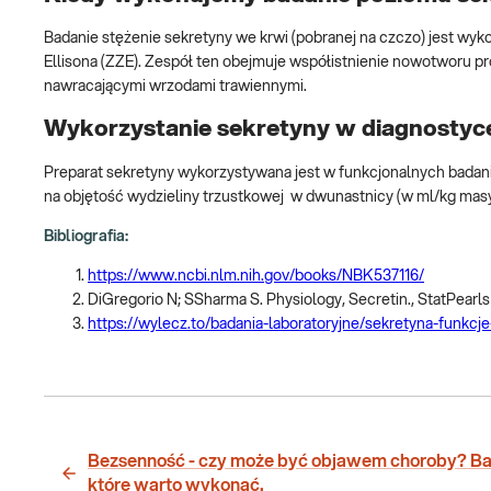
Badanie stężenie sekretyny we krwi (pobranej na czczo) jest wy
Ellisona (ZZE). Zespół ten obejmuje współistnienie nowotworu 
nawracającymi wrzodami trawiennymi.
Wykorzystanie sekretyny w diagnostyce
Preparat sekretyny wykorzystywana jest w funkcjonalnych badan
na objętość wydzieliny trzustkowej w dwunastnicy (w ml/kg masy
Bibliografia:
https://www.ncbi.nlm.nih.gov/books/NBK537116/
DiGregorio N; SSharma S. Physiology, Secretin., StatPearl
https://wylecz.to/badania-laboratoryjne/sekretyna-funkcj
Bezsenność - czy może być objawem choroby? Ba
które warto wykonać.