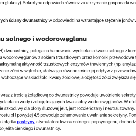
glukozy). Sekretyna odpowiada również za utrzymanie gospodarki wo
owych ściany dwunastnicy
w odpowiedzi na wzrastające stężenie jonó
su solnego i wodorowęglanu
) dwunastnicy, polega na hamowaniu wydzielania kwasu solnego z ko
ia wodorowęglanów z sokiem trzustkowym przez komórki przewodowe tr
 maksymalną aktywność trzustkowych enzymów trawiennych (np. amylaz
zanie żółci w wątrobie, ułatwiając równocześnie jej odpływ z przewodó
chodzące w skład żółci kwasy żółciowe, a objętość żółci zwiększa się
wraz z treścią żołądkową do dwunastnicy powoduje uwolnienie sekrety
dzielania wody i zobojętniających kwas solny wodorowęglanów. W efe
kodliwy dla błony śluzowej jelit, jest rozcieńczany i neutralizowany. 
wzrostu pH powyżej 4,5 powoduje zahamowanie uwalniania sekretyny. Po
a żołądka
gastryny
, stymulatora kwasu solnego i pepsynogenu, dochodz
 jelita cienkiego i dwunastnicy.