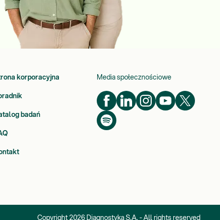
trona korporacyjna
Media społecznościowe
oradnik
atalog badań
AQ
ontakt
Copyright
2026
Diagnostyka S.A. - All rights reserved