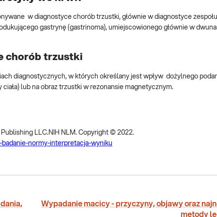
konywane w diagnostyce chorób trzustki, głównie w diagnostyce zespołu
produkującego gastrynę (gastrinoma), umiejscowionego głównie w dwuna
 chorób trzustki
iach diagnostycznych, w których określany jest wpływ dożylnego podan
 ciała) lub na obraz trzustki w rezonansie magnetycznym.
s Publishing LLC.NIH NLM. Copyright © 2022.
e-badanie-normy-interpretacja-wyniku
dania,
Wypadanie macicy - przyczyny, objawy oraz naj
metody le