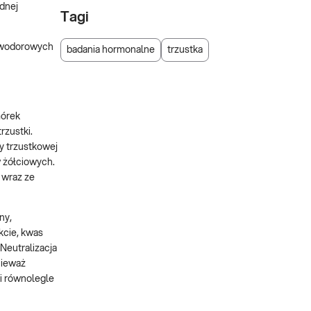
dnej
Tagi
w wodorowych
badania hormonalne
trzustka
mórek
zustki.
y trzustkowej
w żółciowych.
 wraz ze
ny,
kcie, kwas
Neutralizacja
nieważ
i równolegle