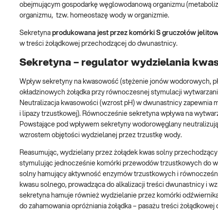
obejmującym gospodarkę węglowodanową organizmu (metabolizm 
organizmu, tzw. homeostazę wody w organizmie.
Sekretyna
produkowana
jest przez komórki S gruczołów jelit
w treści żołądkowej przechodzącej do dwunastnicy.
Sekretyna – regulator wydzielania kwa
Wpływ sekretyny na kwasowość (stężenie jonów wodorowych, pH
okładzinowych żołądka przy równoczesnej stymulacji wytwarzan
Neutralizacja kwasowości (wzrost pH) w dwunastnicy zapewnia
i lipazy trzustkowej). Równocześnie sekretyna wpływa na wytwar
Powstające pod wpływem sekretyny wodorowęglany neutralizują w
wzrostem objętości wydzielanej przez trzustkę wody.
Reasumując, wydzielany przez żołądek kwas solny przechodzący 
stymulując jednocześnie komórki przewodów trzustkowych do wy
solny hamujący aktywność enzymów trzustkowych i równocześnie sz
kwasu solnego, prowadząca do alkalizacji treści dwunastnicy i 
sekretyna hamuje również wydzielanie przez komórki odźwiernik
do zahamowania opróżniania żołądka – pasażu treści żołądkowej do