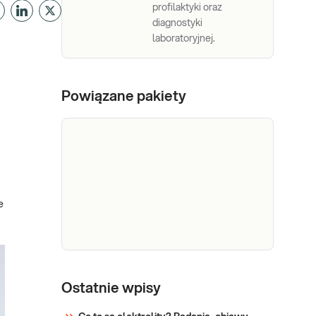
profilaktyki oraz
diagnostyki
laboratoryjnej.
Powiązane pakiety
e
e-Pakiet
Dedykowany dla: Mężczyzn
hormonalny
Ostatnie wpisy
w każdym wieku Wskazany:
dla
→ W diagnostyce zaburzeń