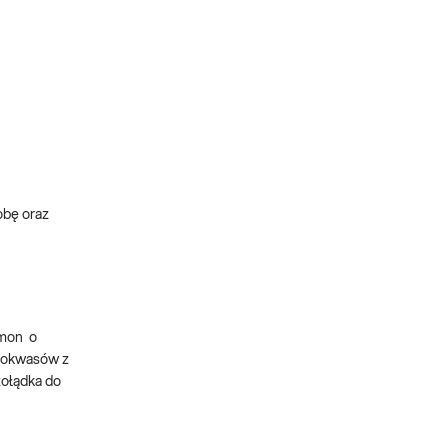
obę oraz
rmon o
inokwasów z
żołądka do