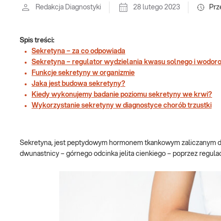
Redakcja Diagnostyki
28 lutego 2023
Prz
Spis treści:
Sekretyna – za co odpowiada
Sekretyna – regulator wydzielania kwasu solnego i wodo
Funkcje sekretyny w organizmie
Jaka jest budowa sekretyny?
Kiedy wykonujemy badanie poziomu sekretyny we krwi?
Wykorzystanie sekretyny w diagnostyce chorób trzustki
Sekretyna, jest peptydowym hormonem tkankowym zaliczanym 
dwunastnicy – górnego odcinka jelita cienkiego – poprzez regulacj