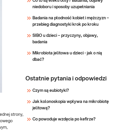
Co to są elektrolity? Badania, objawy
mężczyzn
hormonalnych
niedoboru i sposoby uzupełniania
powodujących: niepłodność,
Sprawdź
zaburzenia erekcji, spadek
Badania na płodność kobiet i mężczyzn –
popędu seksualnego, utratę
przebieg diagnostyki krok po kroku
masy mięśniowej,
SIBO u dzieci – przyczyny, objawy,
osteoporozę, wahania masy
badania
ciała, chwiejność
emocjonalną, pogor
Mikrobiota jelitowa u dzieci - jak o nią
dbać?
Ostatnie pytania i odpowiedzi
Czym są eubiotyki?
Jak kolonoskopia wpływa na mikrobiotę
jelitową?
ednej strony,
Co powoduje wzdęcia po kefirze?
tkowego
owym,