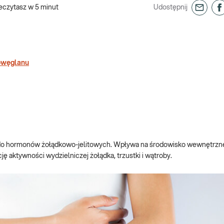
eczytasz w
5
minut
Udostępnij
rowęglanu
do hormonów żołądkowo-jelitowych. Wpływa na środowisko wewnętrzn
ę aktywności wydzielniczej żołądka, trzustki i wątroby.