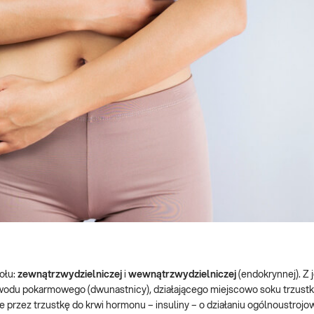
ołu:
zewnątrzwydzielniczej
i
wewnątrzwydzielniczej
(endokrynnej). Z j
zewodu pokarmowego (dwunastnicy), działającego miejscowo soku trzus
 przez trzustkę do krwi hormonu – insuliny – o działaniu ogólnoustroj