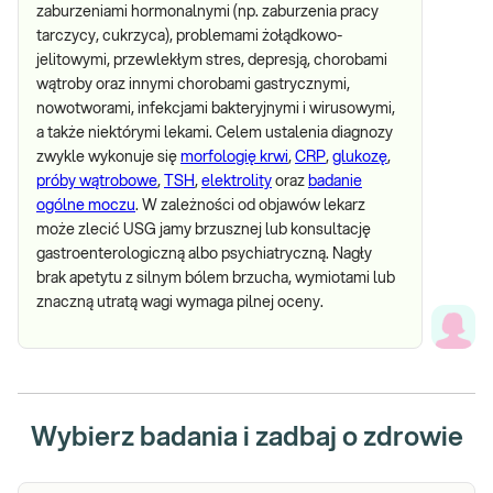
zaburzeniami hormonalnymi (np. zaburzenia pracy
tarczycy, cukrzyca), problemami żołądkowo-
jelitowymi, przewlekłym stres, depresją, chorobami
wątroby oraz innymi chorobami gastrycznymi,
nowotworami, infekcjami bakteryjnymi i wirusowymi,
a także niektórymi lekami. Celem ustalenia diagnozy
zwykle wykonuje się
morfologię krwi
,
CRP
,
glukozę
,
próby wątrobowe
,
TSH
,
elektrolity
oraz
badanie
ogólne moczu
. W zależności od objawów lekarz
może zlecić USG jamy brzusznej lub konsultację
gastroenterologiczną albo psychiatryczną. Nagły
brak apetytu z silnym bólem brzucha, wymiotami lub
znaczną utratą wagi wymaga pilnej oceny.
Wybierz badania i zadbaj o zdrowie