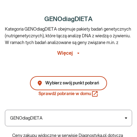
GENOdiagDIETA
Kategoria GENOdiagDIETA obejmuje pakiety badań genetycznych
(nutrigenetycznych), które łączą analizę DNA z wiedzą o żywieniu.
W ramach tych badań analizowane są geny związane m.in. z
metabolizmem, otyłością, witaminami i antyoksydantami oraz
Więcej
nietolerancjami pokarmowymi. Badania te pozwalają na uzyskanie
spersonalizowanych informacji
o tym, jak Twój organizm reaguje
na składniki diety i jakie ma predyspozycje genetyczne – co może
być fundamentem lepiej dopasowanego stylu życia i żywienia.
Wybierz swój punkt pobrań
Badania genetyczne a dieta
–
korzyści dla
Sprawdź pobranie w domu
pacjenta
Lepsze zrozumienie własnego metabolizmu
Dzięki analizie
genów, takich jak FTO, FABP2, PPARγ i inne – badania
GENOdiagDIETA
pozwalają ocenić, czy organizm może mieć skłonność do
zwiększonej masy ciała, trudności w redukcji wagi lub
Ceny zakupu widoczne w serwisie Diagnostyka.pl dotyczą
predyspozycję do zaburzeń gospodarki węglowodanowej i