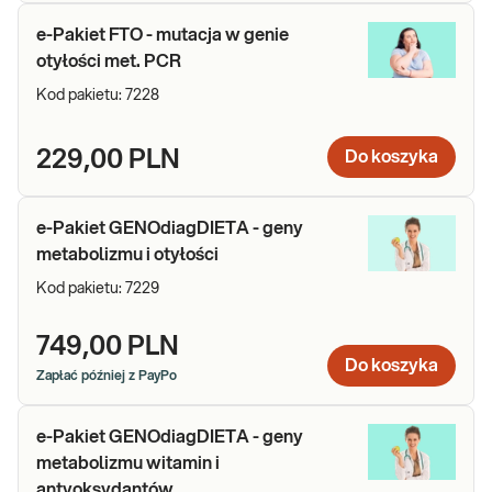
pokarmowych.
e-Pakiet FTO - mutacja w genie
Długoterminowa inwestycja w zdrowie
Badań nie trzeba
otyłości met. PCR
powtarzać, raz wykonane mogą być podstawą do planu
żywieniowego i stylu życia, który służy przez dłuższy czas.
Kod pakietu:
7228
To sprawia, że badanie może być elementem
kompleksowego podejścia do zdrowia.
229,00 PLN
Do koszyka
Kategoria GENOdiagDIETA oferuje różne pakiety, wśród nich
badania obejmują: geny metabolizmu i otyłości, geny metabolizmu
witamin i antyoksydantów, geny nietolerancji pokarmowych oraz
e-Pakiet GENOdiagDIETA - geny
pełny profil nutrigenetyczny – najbardziej rozbudowany pakiet
metabolizmu i otyłości
obejmujący wszystkie powyższe obszary.
Kod pakietu:
7229
749,00 PLN
Do koszyka
Zapłać później z PayPo
e-Pakiet GENOdiagDIETA - geny
metabolizmu witamin i
antyoksydantów